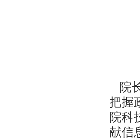
院
把握
院科
献信