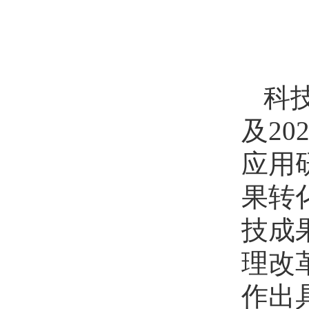
科
及2
应用
果转
技成
理改
作出